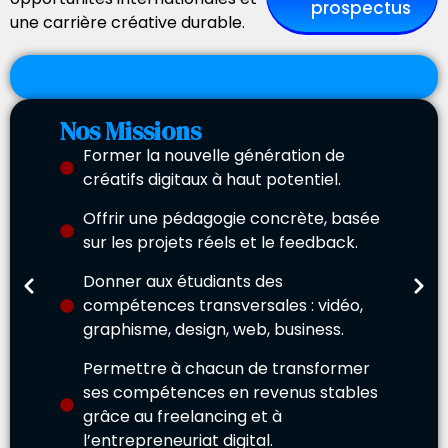
prospectus
une carrière créative durable.
Nos Missions
Former la nouvelle génération de
créatifs digitaux à haut potentiel.
No
Offrir une pédagogie concrète, basée
Av
sur les projets réels et le feedback.
ne).
dev
Donner aux étudiants des
ble
Il 
compétences transversales : vidéo,
de p
graphisme, design, web, business.
mar
Permettre à chacun de transformer
ses compétences en revenus stables
grâce au freelancing et à
l’entrepreneuriat digital.